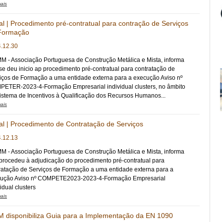
ais
al | Procedimento pré-contratual para contração de Serviços
Formação
.12.30
M - Associação Portuguesa de Construção Metálica e Mista, informa
se deu inicio ap procedimento pré-contratual para contratação de
iços de Formação a uma entidade externa para a execução Aviso nº
ETER-2023-4-Formação Empresarial individual clusters, no âmbito
istema de Incentivos à Qualificação dos Recursos Humanos...
ais
tal | Procedimento de Contratação de Serviços
.12.13
M - Associação Portuguesa de Construção Metálica e Mista, informa
procedeu à adjudicação do procedimento pré-contratual para
ratação de Serviços de Formação a uma entidade externa para a
ução Aviso nº COMPETE2023-2023-4-Formação Empresarial
idual clusters
ais
 disponibiliza Guia para a Implementação da EN 1090