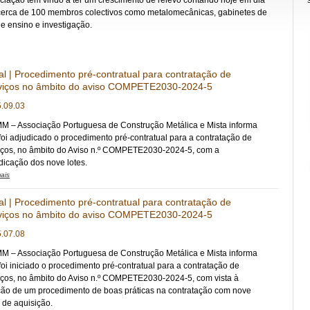
ciação tem vindo a ter um crescimento de relevo contando hoje em dia
cerca de 100 membros colectivos como metalomecânicas, gabinetes de
de ensino e investigação.
al | Procedimento pré-contratual para contratação de
viços no âmbito do aviso COMPETE2030-2024-5
.09.03
M – Associação Portuguesa de Construção Metálica e Mista informa
foi adjudicado o procedimento pré-contratual para a contratação de
iços, no âmbito do Aviso n.º COMPETE2030-2024-5, com a
dicação dos nove lotes.
ais
al | Procedimento pré-contratual para contratação de
viços no âmbito do aviso COMPETE2030-2024-5
.07.08
M – Associação Portuguesa de Construção Metálica e Mista informa
foi iniciado o procedimento pré-contratual para a contratação de
iços, no âmbito do Aviso n.º COMPETE2030-2024-5, com vista à
ão de um procedimento de boas práticas na contratação com nove
s de aquisição.