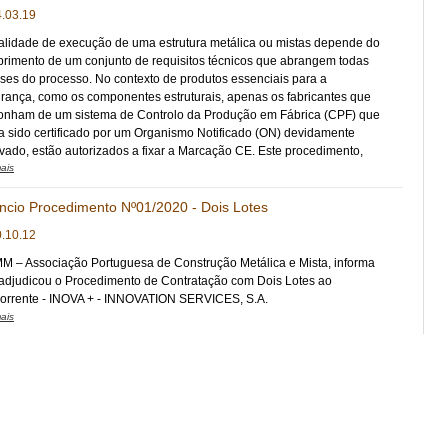
.03.19
alidade de execução de uma estrutura metálica ou mistas depende do
rimento de um conjunto de requisitos técnicos que abrangem todas
ases do processo. No contexto de produtos essenciais para a
rança, como os componentes estruturais, apenas os fabricantes que
onham de um sistema de Controlo da Produção em Fábrica (CPF) que
a sido certificado por um Organismo Notificado (ON) devidamente
vado, estão autorizados a fixar a Marcação CE. Este procedimento,
lve uma avaliação minuciosa por parte ON para atestar a capacidade
ais
PF do fabricante para produzir produtos em conformidade com a
a harmonizada pertinente (EN 1090-1 e partes relevantes), resultando
ncio Procedimento Nº01/2020 - Dois Lotes
missão de um certificado de CPF.
.10.12
M – Associação Portuguesa de Construção Metálica e Mista, informa
adjudicou o Procedimento de Contratação com Dois Lotes ao
orrente - INOVA + - INNOVATION SERVICES, S.A.
ais