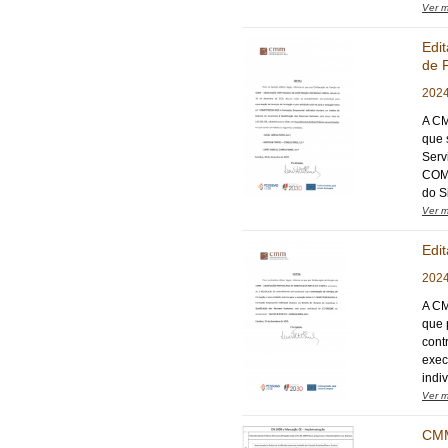
Ver m
Edit
de 
2024
A CM
que 
Serv
COMP
do S
Ver m
Edi
2024
A CM
que 
cont
exec
indiv
Ver m
CMM