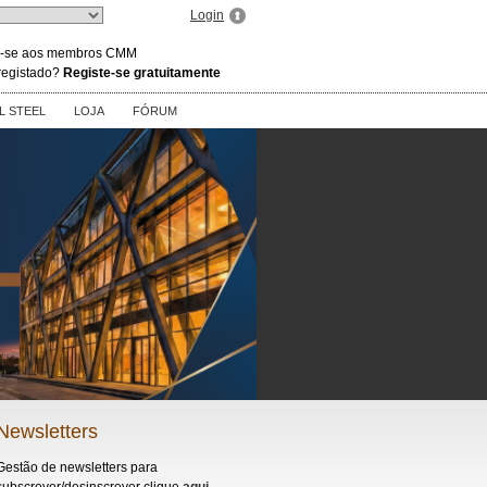
Login
te-se aos membros CMM
registado?
Registe-se gratuitamente
 STEEL
LOJA
FÓRUM
Newsletters
Gestão de newsletters para