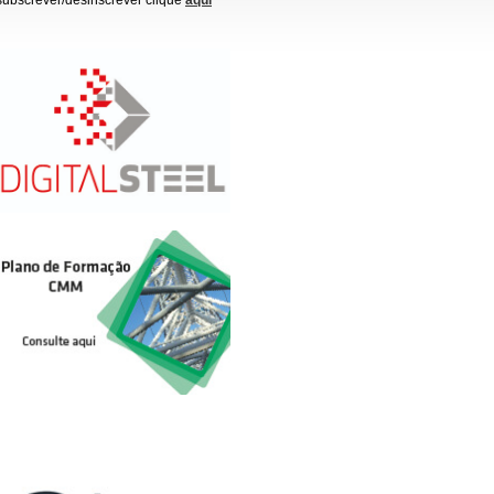
subscrever/desinscrever clique
aqui