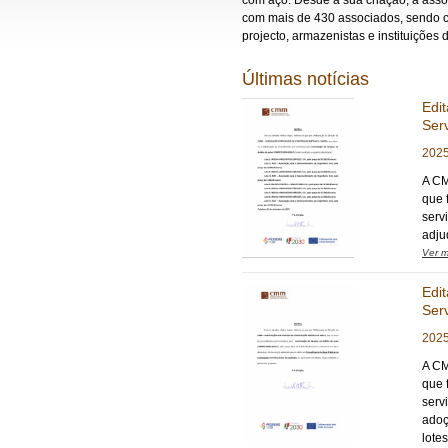
com aço. Desde a sua criação, a asso
com mais de 430 associados, sendo 
projecto, armazenistas e instituições 
Últimas notícias
Edit
Ser
2025
A CM
que 
serv
adju
Ver m
Edit
Ser
2025
A CM
que 
serv
adoç
lote